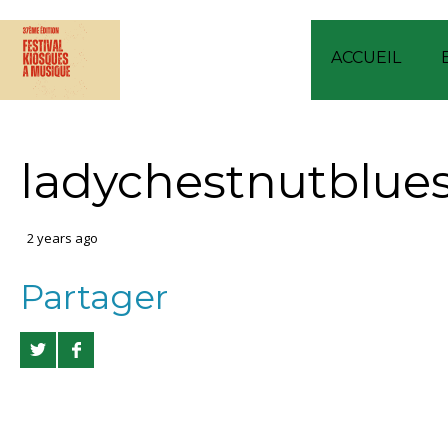
ACCUEIL
ladychestnutblue
2 years ago
Partager