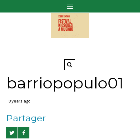
barriopopulo01
8 years ago
Partager