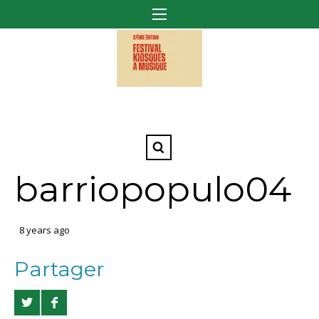
barriopopulo04
8 years ago
Partager