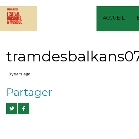
ACCUEIL
tramdesbalkans0
8 years ago
Partager